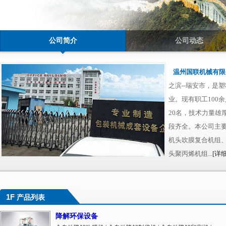
公司简介
公司动态
温州国联机械有限
之滨--瑞安市，是
业。现有职工100
20名，技术力量雄
段齐全。本公司主
机头吹膜复合机组、
头聚丙烯机组...
[详细
1F
产品列表
降解环保设备