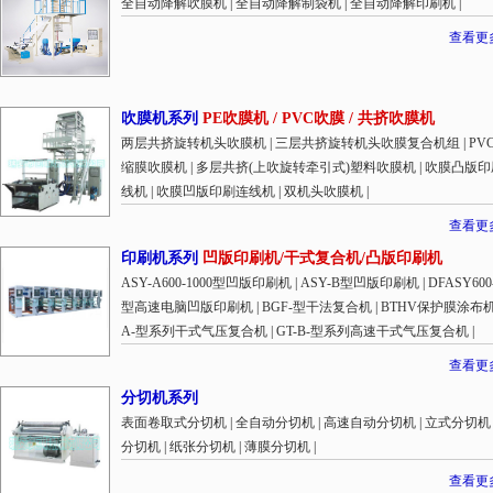
全自动降解吹膜机
|
全自动降解制袋机
|
全自动降解印刷机
|
查看更
吹膜机系列
PE吹膜机 / PVC吹膜 / 共挤吹膜机
两层共挤旋转机头吹膜机
|
三层共挤旋转机头吹膜复合机组
|
PV
缩膜吹膜机
|
多层共挤(上吹旋转牵引式)塑料吹膜机
|
吹膜凸版印
线机
|
吹膜凹版印刷连线机
|
双机头吹膜机
|
查看更
印刷机系列
凹版印刷机/干式复合机/凸版印刷机
ASY-A600-1000型凹版印刷机
|
ASY-B型凹版印刷机
|
DFASY600
型高速电脑凹版印刷机
|
BGF-型干法复合机
|
BTHV保护膜涂布
A-型系列干式气压复合机
|
GT-B-型系列高速干式气压复合机
|
查看更
分切机系列
表面卷取式分切机
|
全自动分切机
|
高速自动分切机
|
立式分切机
分切机
|
纸张分切机
|
薄膜分切机
|
查看更