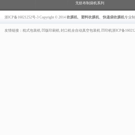
无纺布制袋机系列
浙ICP备16021252号-3
Copyright © 2014
吹膜机
、
塑料吹膜机
、
快递袋吹膜机
专业
友情链接：
枕式包装机
凹版印刷机
封口机
全自动真空包装机
凹印机
浙ICP备16021