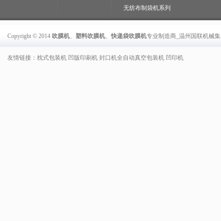
无纺布制袋机系列
Copyright © 2014
吹膜机
、
塑料吹膜机
、
快递袋吹膜机
专业制造商_温州国联机械
友情链接：
枕式包装机
凹版印刷机
封口机
全自动真空包装机
凹印机