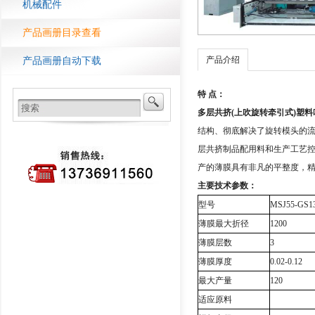
机械配件
产品画册目录查看
产品介绍
产品画册自动下载
特 点：
多层共挤(上吹旋转牵引式)塑料
结构、彻底解决了旋转模头的
层共挤制品配用料和生产工艺
产的薄膜具有非凡的平整度，
主要技术参数：
型号
MSJ55-GS1
薄膜最大折径
1200
薄膜层数
3
薄膜厚度
0.02-0.12
最大产量
120
适应原料