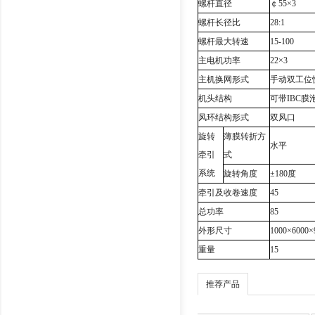
螺杆直径
￠55×3
螺杆长径比
28:1
螺杆最大转速
15-100
主电机功率
22×3
主机换网形式
手动双工位
机头结构
可带IBC膜
风环结构形式
双风口
旋转
薄膜转折方
水平
牵引
式
系统
旋转角度
±180度
牵引及收卷速度
45
总功率
85
外形尺寸
1000×6000×
重量
15
推荐产品