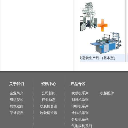
一体机+高速制袋机 （豪华
快递袋生产线 （基本型）
快递袋生产线
型
关于我们
资讯中心
产品专区
企业简介
公司新闻
吹膜机系列
机械配件
组织架构
行业动态
制袋机系列
总裁致辞
吹膜机资讯
印刷机系列
荣誉资质
制袋机资讯
造粒机系列
分切机系列
气泡膜机系列