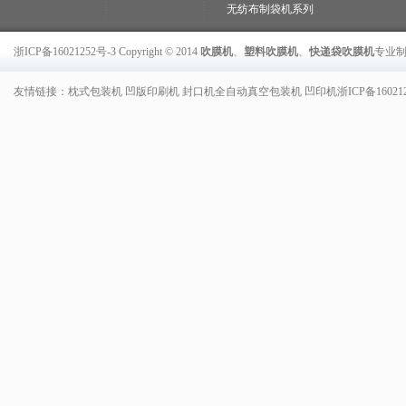
无纺布制袋机系列
浙ICP备16021252号-3
Copyright © 2014
吹膜机
、
塑料吹膜机
、
快递袋吹膜机
专业
友情链接：
枕式包装机
凹版印刷机
封口机
全自动真空包装机
凹印机
浙ICP备16021