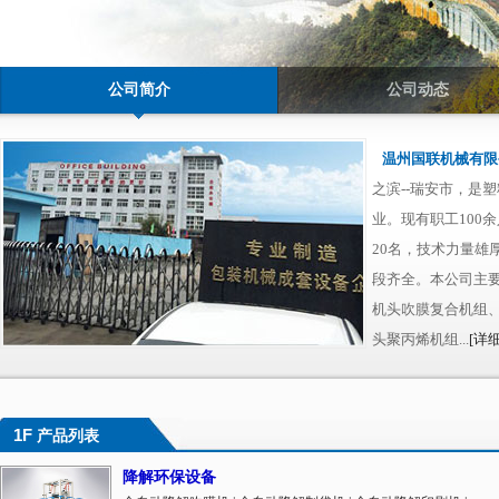
公司简介
公司动态
温州国联机械有限
之滨--瑞安市，是
业。现有职工100
20名，技术力量雄
段齐全。本公司主
机头吹膜复合机组、
头聚丙烯机组...
[详细
1F
产品列表
降解环保设备