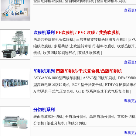
全自动降解吹膜机
|
全自动降解制袋机
|
全自动降解印刷机
|
查看更
吹膜机系列
PE吹膜机 / PVC吹膜 / 共挤吹膜机
两层共挤旋转机头吹膜机
|
三层共挤旋转机头吹膜复合机组
|
PV
缩膜吹膜机
|
多层共挤(上吹旋转牵引式)塑料吹膜机
|
吹膜凸版印
线机
|
吹膜凹版印刷连线机
|
双机头吹膜机
|
查看更
印刷机系列
凹版印刷机/干式复合机/凸版印刷机
ASY-A600-1000型凹版印刷机
|
ASY-B型凹版印刷机
|
DFASY600
型高速电脑凹版印刷机
|
BGF-型干法复合机
|
BTHV保护膜涂布
A-型系列干式气压复合机
|
GT-B-型系列高速干式气压复合机
|
查看更
分切机系列
表面卷取式分切机
|
全自动分切机
|
高速自动分切机
|
立式分切机
分切机
|
纸张分切机
|
薄膜分切机
|
查看更