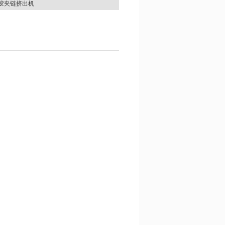
胶夹链挤出机