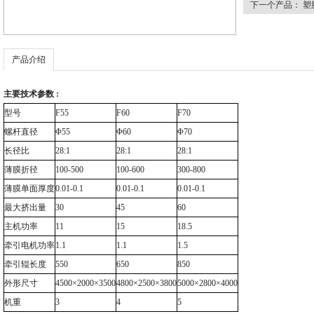
下一个产品：
塑
产品介绍
主要技术参数 :
型号
F55
F60
F70
螺杆直径
Φ55
Φ60
Φ70
长径比
28:1
28:1
28:1
薄膜折径
100-500
100-600
300-800
薄膜单面厚度
0.01-0.1
0.01-0.1
0.01-0.1
最大挤出量
30
45
60
主机功率
11
15
18.5
牵引电机功率
1.1
1.1
1.5
牵引辊长度
550
650
850
外形尺寸
4500×2000×3500
4800×2500×3800
5000×2800×4000
机重
3
4
5