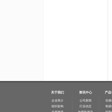
切制袋机+冲口机 （基本
吹膜印刷一体机+热切制袋机+液压
吹膜印刷一体机+高
型
冲口
型
关于我们
资讯中心
产品
企业简介
公司新闻
吹膜
组织架构
行业动态
制袋