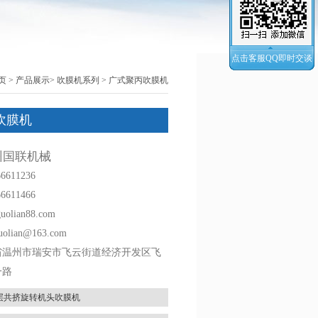
点击客服QQ即时交谈
页
>
产品展示
>
吹膜机系列
> 广式聚丙吹膜机
吹膜机
州国联机械
66611236
6611466
lian88.com
olian@163.com
省温州市瑞安市飞云街道经济开发区飞
一路
层共挤旋转机头吹膜机